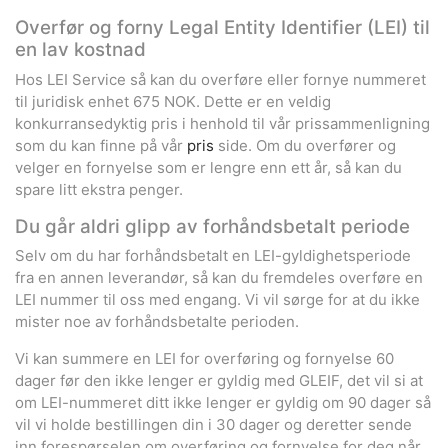
Overfør og forny Legal Entity Identifier (LEI) til
en lav kostnad
Hos LEI Service så kan du overføre eller fornye nummeret
til juridisk enhet 675 NOK. Dette er en veldig
konkurransedyktig pris i henhold til vår prissammenligning
som du kan finne på vår
pris
side. Om du overfører og
velger en fornyelse som er lengre enn ett år, så kan du
spare litt ekstra penger.
Du går aldri glipp av forhåndsbetalt periode
Selv om du har forhåndsbetalt en LEI-gyldighetsperiode
fra en annen leverandør, så kan du fremdeles overføre en
LEI nummer til oss med engang. Vi vil sørge for at du ikke
mister noe av forhåndsbetalte perioden.
Vi kan summere en LEI for overføring og fornyelse 60
dager før den ikke lenger er gyldig med GLEIF, det vil si at
om LEI-nummeret ditt ikke lenger er gyldig om 90 dager så
vil vi holde bestillingen din i 30 dager og deretter sende
inn forespørselen om overføring og fornyelse for deg når