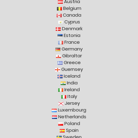
Austria
Belgium
Canada
Cyprus
Denmark
Estonia
France
Germany
Gibraltar
Greece
Guernsey
Iceland
India
Ireland
Italy
Jersey
Luxembourg
Netherlands
Poland
Spain
Sweden