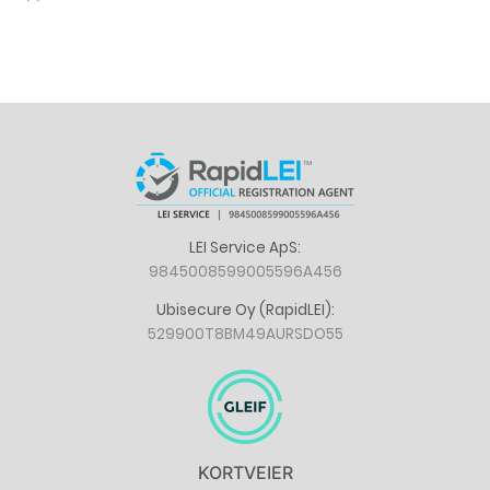
LEI Service ApS:
9845008599005596A456
Ubisecure Oy (RapidLEI):
529900T8BM49AURSDO55
KORTVEIER