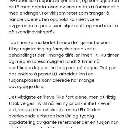
LEI-koder som separate tjenester, og som også kan
bistå med oppdatering av enhetsdata i forbindelse
med endringer. For virksomheter som trenger å
handle videre uten opphold, kan det være
avgjørende at prosessen skjer raskt og med støtte
på skandinavisk språk.
I det norske markedet finnes det tjenester som
tilbyr registrering og fornyelse med korte
behandlingstider, i mange tilfeller innen 1 til 48 timer,
og med ekspressmulighet rundt 2 timer når
bestillingen legges inn tidlig nok på dagen. Det gjør
det enklere å passe LEI-arbeidet inn i en
fusjonsprosess som allerede har mange
bevegelige deler.
Det viktigste er likevel ikke fart alene, men at riktig
tiltak velges: ny LEI når en ny juridisk enhet krever
det, videre bruk av eksisterende LEI når den
overlevende enheten består, og tydelig
oppdatering av gamle referanser der en fusjon har