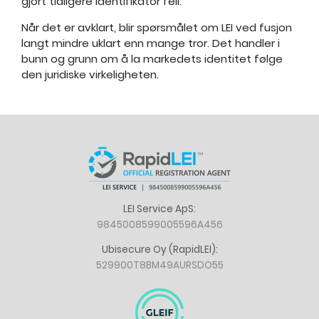
gjort tidligere identifikator feil.
Når det er avklart, blir spørsmålet om LEI ved fusjon
langt mindre uklart enn mange tror. Det handler i
bunn og grunn om å la markedets identitet følge
den juridiske virkeligheten.
LEI Service ApS:
9845008599005596A456
Ubisecure Oy (RapidLEI):
529900T8BM49AURSDO55