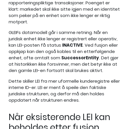
rapporteringspliktige transaksjoner. Poenget er
klart: markedet skal ikke sitte igjen med en identitet
som peker på en enhet som ikke lenger er riktig
motpart.
GLEIFs datamodell går i samme retning. Når en
juridisk enhet ikke lenger er registrert eller operativ,
kan LEI-posten få status
INACTIVE
. Ved fusjon eller
oppkjøp kan den også kobles til en etterfølgende
enhet, ofte omtalt som
SuccessorEntity
. Det gjør
at historikken ikke forsvinner, men det betyr ikke at
den gamle LEI-en fortsatt skal brukes aktivt.
Dette skiller LEI fra mer uformelle kunderegistre eller
interne ID-er. LEI er ment å speile den faktiske
juridiske strukturen, og derfor må den holdes
oppdatert når strukturen endres.
Når eksisterende LEI kan
beholdes etter fusjon