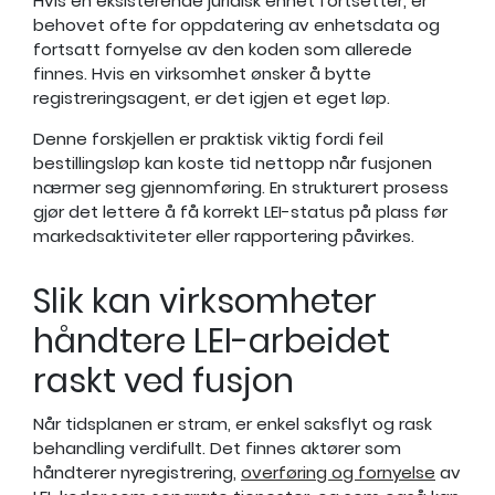
Hvis en eksisterende juridisk enhet fortsetter, er
behovet ofte for oppdatering av enhetsdata og
fortsatt fornyelse av den koden som allerede
finnes. Hvis en virksomhet ønsker å bytte
registreringsagent, er det igjen et eget løp.
Denne forskjellen er praktisk viktig fordi feil
bestillingsløp kan koste tid nettopp når fusjonen
nærmer seg gjennomføring. En strukturert prosess
gjør det lettere å få korrekt LEI-status på plass før
markedsaktiviteter eller rapportering påvirkes.
Slik kan virksomheter
håndtere LEI-arbeidet
raskt ved fusjon
Når tidsplanen er stram, er enkel saksflyt og rask
behandling verdifullt. Det finnes aktører som
håndterer nyregistrering,
overføring og fornyelse
av