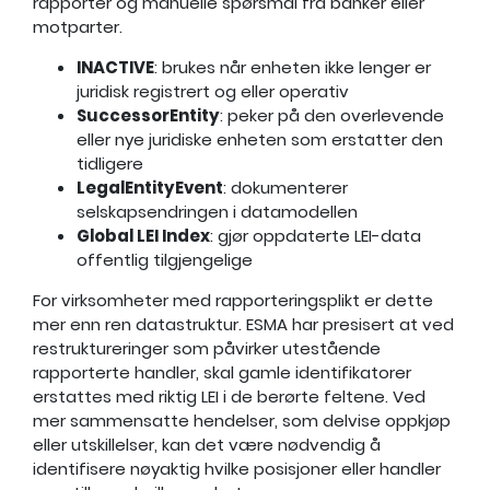
rapporter og manuelle spørsmål fra banker eller
motparter.
INACTIVE
: brukes når enheten ikke lenger er
juridisk registrert og eller operativ
SuccessorEntity
: peker på den overlevende
eller nye juridiske enheten som erstatter den
tidligere
LegalEntityEvent
: dokumenterer
selskapsendringen i datamodellen
Global LEI Index
: gjør oppdaterte LEI-data
offentlig tilgjengelige
For virksomheter med rapporteringsplikt er dette
mer enn ren datastruktur. ESMA har presisert at ved
restruktureringer som påvirker utestående
rapporterte handler, skal gamle identifikatorer
erstattes med riktig LEI i de berørte feltene. Ved
mer sammensatte hendelser, som delvise oppkjøp
eller utskillelser, kan det være nødvendig å
identifisere nøyaktig hvilke posisjoner eller handler