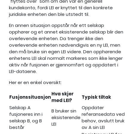
"flyttes over" som om den var en generell
kundekonto, fordi LEI er knyttet til den konkrete
juridiske enheten den ble utstedt til.
En annen situasjon oppstår når ett selskap
opphører og et annet eksisterende selskap blir den
overlevende enheten. Da trenger ikke den
overlevende enheten nødvendigvis en ny LEI, men
den må bruke sin egen LEI videre. Den opphørende
enhetens LEI skal normalt markeres som ikke lenger
aktiv når fusjonen er gjennomført og oppdatert i
LEI-dataene.
Her er en enkel oversikt:
Hva skjer
Fusjonssituasjon
Typisk tiltak
med LEI?
Selskap A
Oppdater
B bruker sin
fusjoneres inn i
referansedata ved
eksisterende
selskap B, og B
behov, avslutt bruk
LEI
består
av A sin LEI