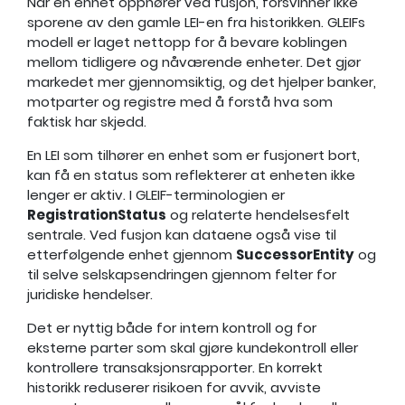
Når en enhet opphører ved fusjon, forsvinner ikke
sporene av den gamle LEI-en fra historikken. GLEIFs
modell er laget nettopp for å bevare koblingen
mellom tidligere og nåværende enheter. Det gjør
markedet mer gjennomsiktig, og det hjelper banker,
motparter og registre med å forstå hva som
faktisk har skjedd.
En LEI som tilhører en enhet som er fusjonert bort,
kan få en status som reflekterer at enheten ikke
lenger er aktiv. I GLEIF-terminologien er
RegistrationStatus
og relaterte hendelsesfelt
sentrale. Ved fusjon kan dataene også vise til
etterfølgende enhet gjennom
SuccessorEntity
og
til selve selskapsendringen gjennom felter for
juridiske hendelser.
Det er nyttig både for intern kontroll og for
eksterne parter som skal gjøre kundekontroll eller
kontrollere transaksjonsrapporter. En korrekt
historikk reduserer risikoen for avvik, avviste