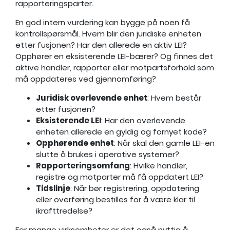
rapporteringsparter.
En god intern vurdering kan bygge på noen få
kontrollspørsmål. Hvem blir den juridiske enheten
etter fusjonen? Har den allerede en aktiv LEI?
Opphører en eksisterende LEI-bærer? Og finnes det
aktive handler, rapporter eller motpartsforhold som
må oppdateres ved gjennomføring?
Juridisk overlevende enhet
: Hvem består
etter fusjonen?
Eksisterende LEI
: Har den overlevende
enheten allerede en gyldig og fornyet kode?
Opphørende enhet
: Når skal den gamle LEI-en
slutte å brukes i operative systemer?
Rapporteringsomfang
: Hvilke handler,
registre og motparter må få oppdatert LEI?
Tidslinje
: Når bør registrering, oppdatering
eller overføring bestilles for å være klar til
ikrafttredelse?
For mange virksomheter er det også nyttig å