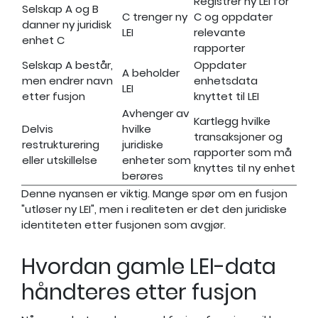
Registrer ny LEI for
Selskap A og B
C trenger ny
C og oppdater
danner ny juridisk
LEI
relevante
enhet C
rapporter
Selskap A består,
Oppdater
A beholder
men endrer navn
enhetsdata
LEI
etter fusjon
knyttet til LEI
Avhenger av
Kartlegg hvilke
Delvis
hvilke
transaksjoner og
restrukturering
juridiske
rapporter som må
eller utskillelse
enheter som
knyttes til ny enhet
berøres
Denne nyansen er viktig. Mange spør om en fusjon
"utløser ny LEI", men i realiteten er det den juridiske
identiteten etter fusjonen som avgjør.
Hvordan gamle LEI-data
håndteres etter fusjon