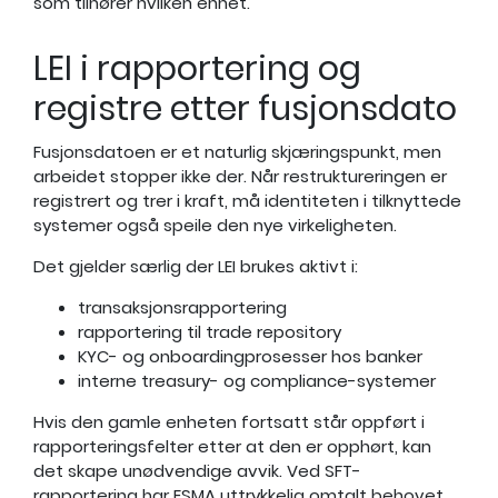
som tilhører hvilken enhet.
LEI i rapportering og
registre etter fusjonsdato
Fusjonsdatoen er et naturlig skjæringspunkt, men
arbeidet stopper ikke der. Når restruktureringen er
registrert og trer i kraft, må identiteten i tilknyttede
systemer også speile den nye virkeligheten.
Det gjelder særlig der LEI brukes aktivt i:
transaksjonsrapportering
rapportering til trade repository
KYC- og onboardingprosesser hos banker
interne treasury- og compliance-systemer
Hvis den gamle enheten fortsatt står oppført i
rapporteringsfelter etter at den er opphørt, kan
det skape unødvendige avvik. Ved SFT-
rapportering har ESMA uttrykkelig omtalt behovet