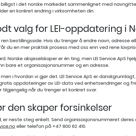
er billigst i det norske markedet sammenlignet med navngitte 
lder en konkret endring i virksomheten din.
godt valg for LEI-oppdatering i 
n ren bestillingsside. Hvis du trenger å endre navn, adresse
år du en mer praktisk prosess med oss enn ved rene lavpris
ard. Norske aksjeselskaper er én ting, men LEI Service ApS hj
enn bare et organisasjonsnummer og en adresse.
er, men i hvordan vi gjør det. LEI Service ApS er danskgrunnlag
, gratis oppdateringer av LEI-data ved enhetsendringer og fr
tilgjengelig når du trenger et konkret svar.
r den skaper forsinkelser
d, er neste steg enkelt. Send organisasjonsnummeret deres og
vice.no
eller telefon på +47 800 62 410.