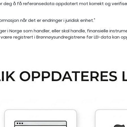
per deg å få referansedata oppdatert mot korrekt og verifise
ormasjon når det er endringer i juridisk enhet."
er i Norge som handler, eller skal handle, finansielle instrume
være registrert i Brønnøysundregistrene før LEI-data kan o