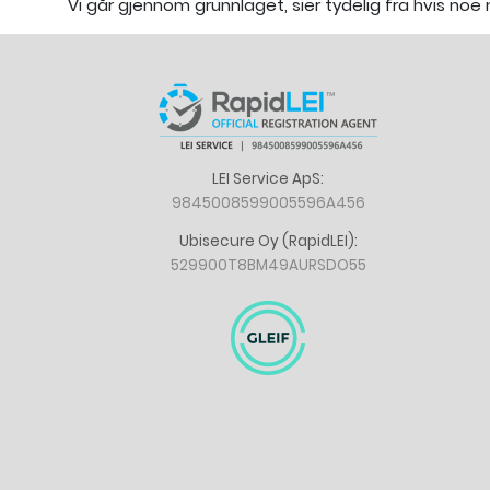
Vi går gjennom grunnlaget, sier tydelig fra hvis noe 
LEI Service ApS:
9845008599005596A456
Ubisecure Oy (RapidLEI):
529900T8BM49AURSDO55