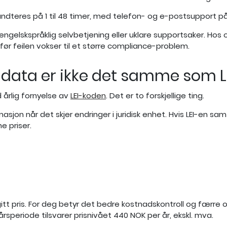
håndteres på 1 til 48 timer, med telefon- og e-postsupport på
 i engelskspråklig selvbetjening eller uklare supportsaker. Ho
ør feilen vokser til et større compliance-problem.
-data er ikke det samme som L
årlig fornyelse av
LEI-koden
. Det er to forskjellige ting.
asjon når det skjer endringer i juridisk enhet. Hvis LEI-en samt
e priser.
pgitt pris. For deg betyr det bedre kostnadskontroll og færre
årsperiode tilsvarer prisnivået 440 NOK per år, ekskl. mva.