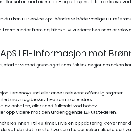
er eller saker med eierskaps- og relasjonsdata kan kreve ved
RapidLEI kan LEI Service ApS håndtere både vanlige LEI-refer
g færre runder frem og tilbake. Vi vurderer hva som er releva
ce ApS LEI-informasjon mot Br
ata, starter vi med grunnlaget som faktisk avgjør om saken ka
on i Brønnøysund eller annet relevant offentlig register.
omhetsnavn og beskriv hva som skal endres.
gne av enheten, eller send fullmakt ved behov.
lger opp videre mot den underliggende LEI-utstederen.
ndteres innen 1 til 48 timer. Hvis en oppdatering krever mer d
n da vet du i det minste hva som holder saken tilbake og hv