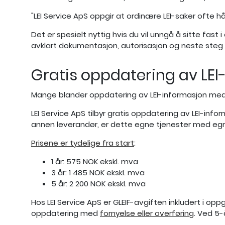
"LEI Service ApS oppgir at ordinære LEI-saker ofte 
Det er spesielt nyttig hvis du vil unngå å sitte fast
avklart dokumentasjon, autorisasjon og neste steg f
Gratis oppdatering av LEI
Mange blander oppdatering av LEI-informasjon med 
LEI Service ApS tilbyr gratis oppdatering av LEI-inform
annen leverandør, er dette egne tjenester med egn
Prisene er tydelige fra start
:
1 år: 575 NOK ekskl. mva
3 år: 1 485 NOK ekskl. mva
5 år: 2 200 NOK ekskl. mva
Hos LEI Service ApS er GLEIF-avgiften inkludert i op
oppdatering med
fornyelse eller overføring
. Ved 5-