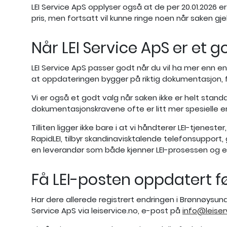
LEI Service ApS opplyser også at de per 20.01.2026 
pris, men fortsatt vil kunne ringe noen når saken gje
Når LEI Service ApS er et 
LEI Service ApS passer godt når du vil ha mer enn e
at oppdateringen bygger på riktig dokumentasjon, f
Vi er også et godt valg når saken ikke er helt stand
dokumentasjonskravene ofte er litt mer spesielle 
Tilliten ligger ikke bare i at vi håndterer LEI-tjenest
RapidLEI, tilbyr skandinavisktalende telefonsupport
en leverandør som både kjenner LEI-prosessen og er 
Få LEI-posten oppdatert fø
Har dere allerede registrert endringen i Brønnøysun
Service ApS via leiservice.no, e-post på
info@leiser