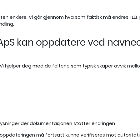
 resten enklere. Vi går gjennom hva som faktisk må endres i
dling.
ce ApS kan oppdatere ved navn
. Vi hjelper deg med de feltene som typisk skaper avvik mel
lysninger der dokumentasjonen støtter endringen
 oppdateringen må fortsatt kunne verifiseres mot autoritati