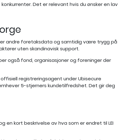
konkurrenter. Det er relevant hvis du ønsker en lav
Norge
 eller andre foretaksdata og samtidig være trygg på
aktører uten skandinavisk support.
elper også fond, organisasjoner og foreninger der
t, offisiell registreringsagent under Ubisecure
emhever 5-stjerners kundetilfredshet. Det gir deg
 en kort beskrivelse av hva som er endret til LEI