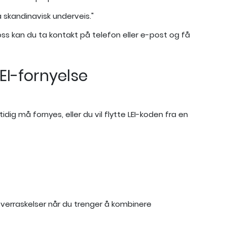
 skandinavisk underveis."
s oss kan du ta kontakt på telefon eller e-post og få
EI-fornyelse
idig må fornyes, eller du vil flytte LEI-koden fra en
 overraskelser når du trenger å kombinere