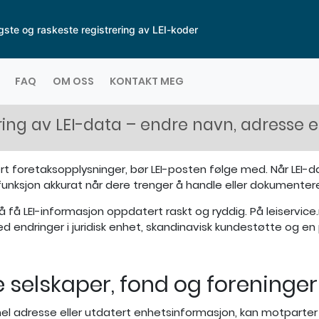
gste og raskeste registrering av LEI-koder
FAQ
OM OSS
KONTAKT MEG
ing av LEI-data – endre navn, adresse el
rt foretaksopplysninger, bør LEI-posten følge med. Når LEI-d
funksjon akkurat når dere trenger å handle eller dokumentere
å få LEI-informasjon oppdatert raskt og ryddig. På leiservice
d endringer i juridisk enhet, skandinavisk kundestøtte og e
e selskaper, fond og foreninger
el adresse eller utdatert enhetsinformasjon, kan motparter