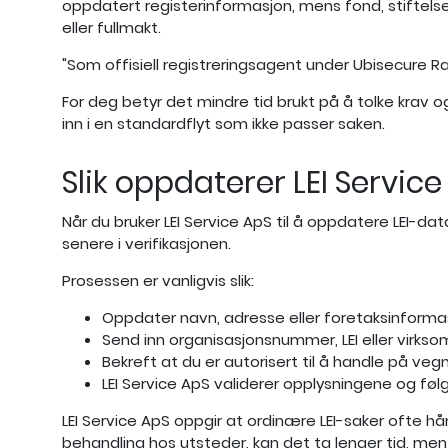
oppdatert registerinformasjon, mens fond, stiftels
eller fullmakt.
"Som offisiell registreringsagent under Ubisecure 
For deg betyr det mindre tid brukt på å tolke krav o
inn i en standardflyt som ikke passer saken.
Slik oppdaterer LEI Servi
Når du bruker LEI Service ApS til å oppdatere LEI-d
senere i verifikasjonen.
Prosessen er vanligvis slik:
Oppdater navn, adresse eller foretaksinformasj
Send inn organisasjonsnummer, LEI eller virks
Bekreft at du er autorisert til å handle på ve
LEI Service ApS validerer opplysningene og fø
LEI Service ApS oppgir at ordinære LEI-saker ofte hå
behandling hos utsteder, kan det ta lenger tid, me