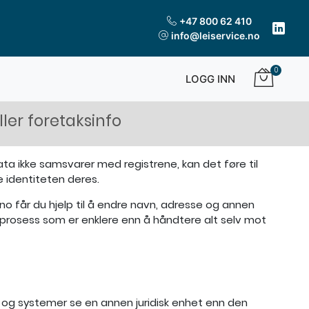
+47 800 62 410
info@leiservice.no
0
LOGG INN
ler foretaksinfo
ata ikke samsvarer med registrene, kan det føre til
 identiteten deres.
.no får du hjelp til å endre navn, adresse og annen
n prosess som er enklere enn å håndtere alt selv mot
 og systemer se en annen juridisk enhet enn den